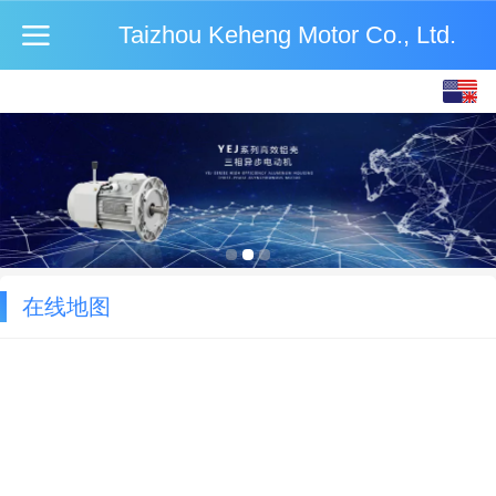
Taizhou Keheng Motor Co., Ltd.
English
中文
在线地图